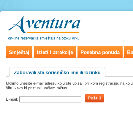
Smještaj
Izleti i atrakcije
Posebna ponuda
Ba
Zaboravili ste korisničko ime ili lozinku
Molimo unesite e-mail adresu koju ste upisali prilikom registracije, na k
šifru kako bi pristupili Vašem računu
Pošalji
E-mail: